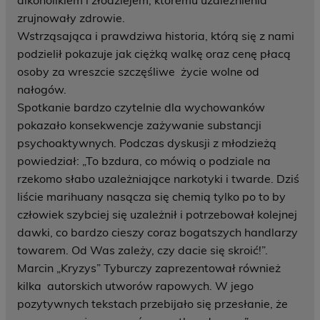
alkoholikiem i złodziejem, któremu uzależnienia
zrujnowały zdrowie.
Wstrząsająca i prawdziwa historia, którą się z nami
podzielił pokazuje jak ciężką walkę oraz cenę płacą
osoby za wreszcie szczęśliwe życie wolne od
nałogów.
Spotkanie bardzo czytelnie dla wychowanków
pokazało konsekwencje zażywanie substancji
psychoaktywnych. Podczas dyskusji z młodzieżą
powiedział: „To bzdura, co mówią o podziale na
rzekomo słabo uzależniające narkotyki i twarde. Dziś
liście marihuany nasącza się chemią tylko po to by
człowiek szybciej się uzależnił i potrzebował kolejnej
dawki, co bardzo cieszy coraz bogatszych handlarzy
towarem. Od Was zależy, czy dacie się skroić!”.
Marcin „Kryzys” Tyburczy zaprezentował również
kilka autorskich utworów rapowych. W jego
pozytywnych tekstach przebijało się przesłanie, że