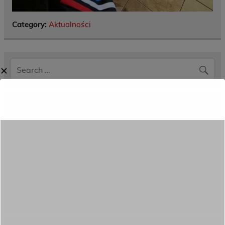
Category:
Aktualności
✕
Menu
Dane kontaktowe
Zamówienia publiczne
Oferta programowa
Rekrutacja
Aktywni górą!
Projekty UE
ECAM