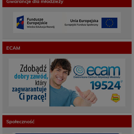
Gwarancje dla młodzieży
ECAM
Społeczność