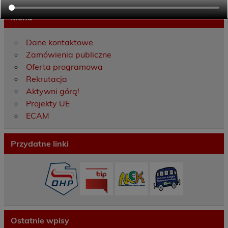
Menu
Dane kontaktowe
Zamówienia publiczne
Oferta programowa
Rekrutacja
Aktywni górą!
Projekty UE
ECAM
Przydatne linki
Ostatnie wpisy