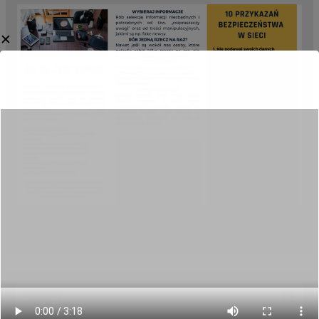
✕
Category:
Aktualności
,
Projekty UE