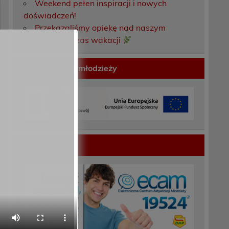
Weekend pełen inspiracji i nowych
doświadczeń!
Przekazaliśmy opiekę nad naszym
ogrodem na czas wakacji
Gwarancje dla młodzieży
ECAM