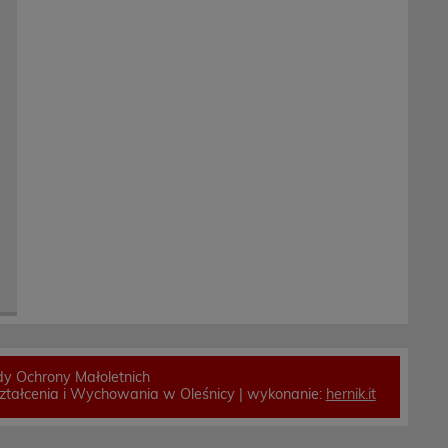
y Ochrony Małoletnich
tałcenia i Wychowania w Oleśnicy | wykonanie:
hernik.it