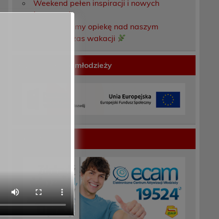
Weekend pełen inspiracji i nowych
doświadczeń!
Przekazaliśmy opiekę nad naszym
ogrodem na czas wakacji
Gwarancje dla młodzieży
ECAM