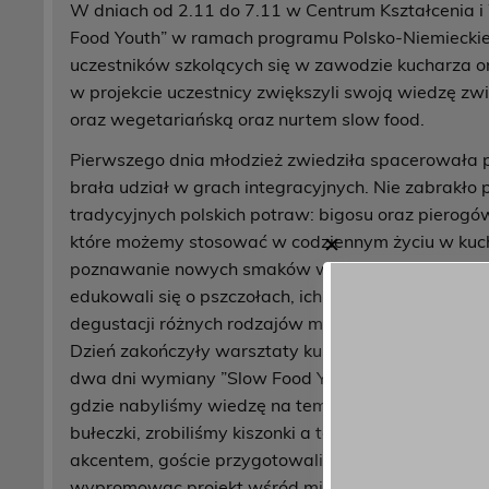
W dniach od 2.11 do 7.11 w Centrum Kształcenia 
Food Youth” w ramach programu Polsko-Niemieckiej
uczestników szkolących się w zawodzie kucharza o
w projekcie uczestnicy zwiększyli swoją wiedzę z
oraz wegetariańską oraz nurtem slow food.
Pierwszego dnia młodzież zwiedziła spacerowała po
brała udział w grach integracyjnych. Nie zabrakło p
tradycyjnych polskich potraw: bigosu oraz pierogó
które możemy stosować w codziennym życiu w kuchn
✕
poznawanie nowych smaków w kuchni. Uczestnicy o
edukowali się o pszczołach, ich roli dla środowisk
degustacji różnych rodzajów miodu oraz spróbowan
Dzień zakończyły warsztaty kulinarne, na których u
dwa dni wymiany ”Slow Food Youth” były bardzo i
gdzie nabyliśmy wiedzę na temat ekologicznych roz
bułeczki, zrobiliśmy kiszonki a także poznaliśmy ro
akcentem, goście przygotowali dla nas tradycyjny 
wypromowac projekt wśród mieszkańców Oleśnicy u