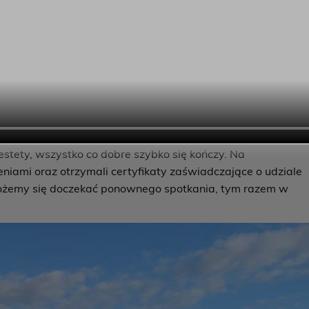
 i przygotowali podczas warsztatów kulinarnych
iem pysznych przekąsek.Była to tez lekcja patriotyzmu dla
i wysłuchali koncertyu, w czasie któego patriotyczne pieśni
iennego Domu Seniora w Oleśnicy. Przy planowaniu
zki do stolicy Dolnego Śląska, Wrocławia. Zanim
w Słodkie Czary Mary s.c. aby poznać tajniki powstawania
anęli w kulinarne szranki i przygotowali w parach potrawy,
do zgryzienia. Zwycięzcy zostali wyłonieni ale w nagrodę
estety, wszystko co dobre szybko się kończy. Na
eniami oraz otrzymali certyfikaty zaświadczające o udziale
e możemy się doczekać ponownego spotkania, tym razem w