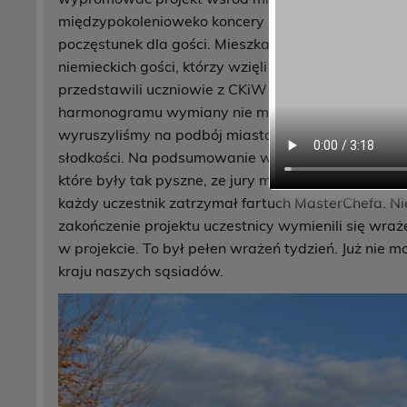
międzypokolenioweko koncery niepodległościowego
poczęstunek dla gości. Mieszkańcy byli pod wrażen
niemieckich gości, którzy wzięli udział w koncercie 
przedstawili uczniowie z CKiW oraz seniorzy z Dz
harmonogramu wymiany nie mogło zabraknąć wyciec
wyruszyliśmy na podbój miasta zatrzymaliśmy się 
słodkości. Na podsumowanie wymiany uczestnicy st
które były tak pyszne, ze jury miało ciężki orzech 
każdy uczestnik zatrzymał fartuch MasterChefa. Ni
zakończenie projektu uczestnicy wymienili się wraż
w projekcie. To był pełen wrażeń tydzień. Już ni
kraju naszych sąsiadów.