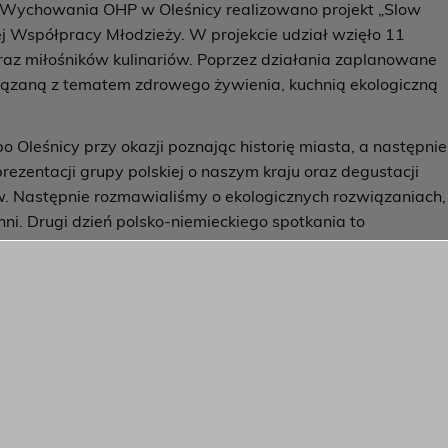
i Wychowania OHP w Oleśnicy realizowano projekt „Slow
 Współpracy Młodzieży. W projekcie udział wzięło 11
raz miłośników kulinariów. Poprzez działania zaplanowane
wiązaną z tematem zdrowego żywienia, kuchnią ekologiczną
 Oleśnicy przy okazji poznając historię miasta, a następnie
rezentacji grupy polskiej o naszym kraju oraz degustacji
w. Następnie rozmawialiśmy o ekologicznych rozwiązaniach,
i. Drugi dzień polsko-niemieckiego spotkania to
dwiedzili Gospodarstwo Pasieczne „Pszczółka” gdzie
a oraz zastosowaniu miodu w kuchni. Mieli też możliwość
ia pysznych dań z użyciem tego cennego daru natury.
czestnicy przygotowali pyszne i zdrowe dania. Ostatnie
ntensywne. Odwiedziliśmy gospodarstwo agroturystyczne,
wiązań, nie tylko w kuchni, sami wypiekliśmy razowe
dzaje zbóż i ich właściwości. Dzień zakończył się niemieckim
niemiecki poczęstunek oraz zaprezentowali swój kraj. Aby
czestnicy mieli okazję wspomóc organizację