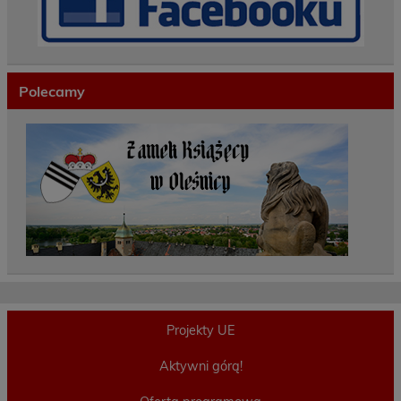
Polecamy
Projekty UE
Aktywni górą!