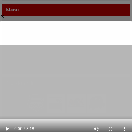
Menu
✕
Dane kontaktowe
Zamówienia publiczne
Oferta programowa
Rekrutacja
Aktywni górą!
Projekty UE
ECAM
Przydatne linki
Ostatnie wpisy