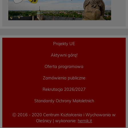
Projekty UE
Aktywni górą!
Oferta programowa
Zamówienia publiczne
Rekrutacja 2026/2027
Standardy Ochrony Małoletnich
Ⓒ 2016 - 2020 Centrum Kształcenia i Wychowania w
Oleśnicy | wykonanie:
hernik.it