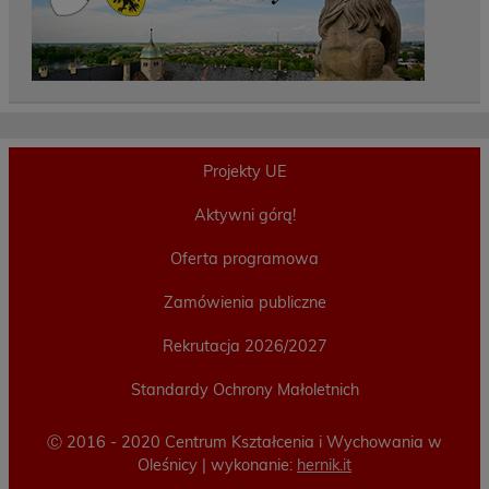
Projekty UE
Aktywni górą!
Oferta programowa
Zamówienia publiczne
Rekrutacja 2026/2027
Standardy Ochrony Małoletnich
Ⓒ 2016 - 2020 Centrum Kształcenia i Wychowania w
Oleśnicy | wykonanie:
hernik.it