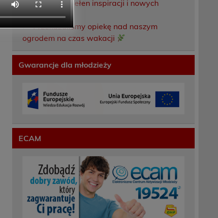
Weekend pełen inspiracji i nowych
doświadczeń!
Przekazaliśmy opiekę nad naszym
ogrodem na czas wakacji
Gwarancje dla młodzieży
ECAM