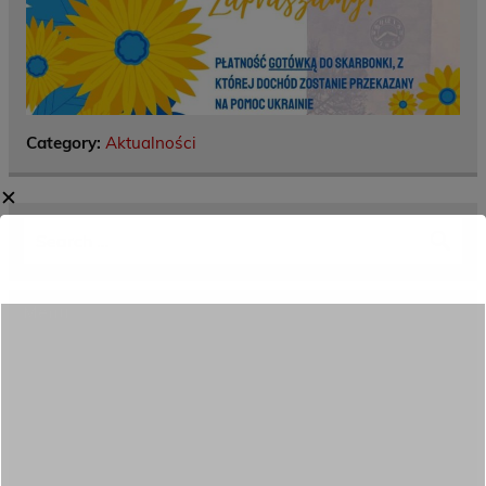
Category:
Aktualności
✕
Menu
Dane kontaktowe
Zamówienia publiczne
Oferta programowa
Rekrutacja
Aktywni górą!