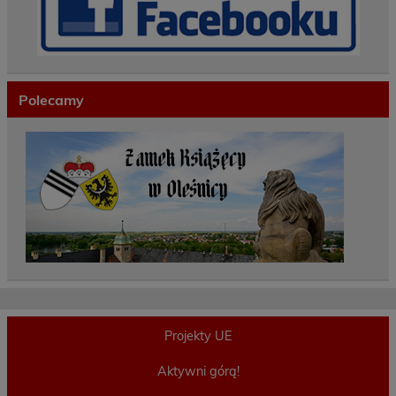
Polecamy
Projekty UE
Aktywni górą!