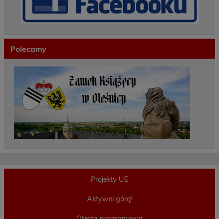
Polecamy
Projekty UE
Aktywni górą!
Oferta programowa