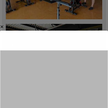
✕
Category:
Aktualności
,
Projekty UE