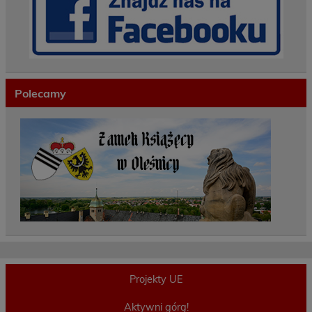
Polecamy
Projekty UE
Aktywni górą!