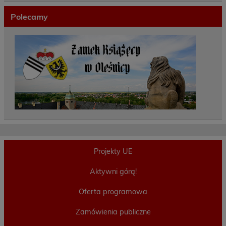
Polecamy
Projekty UE
Aktywni górą!
Oferta programowa
Zamówienia publiczne