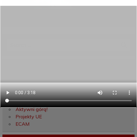
Category:
Aktualności
Menu
Dane kontaktowe
Zamówienia publiczne
Oferta programowa
Rekrutacja
Aktywni górą!
Projekty UE
ECAM