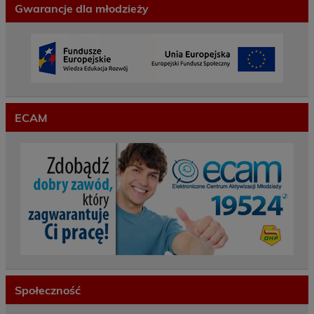
Gwarancje dla młodzieży
ECAM
Społeczność