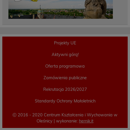
Projekty UE
Aktywni górą!
Oferta programowa
Zamówienia publiczne
Rekrutacja 2026/2027
Standardy Ochrony Małoletnich
Ⓒ 2016 - 2020 Centrum Kształcenia i Wychowania w
Oleśnicy | wykonanie:
hernik.it