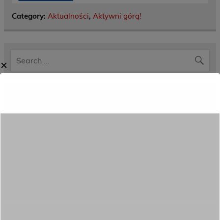
Category:
Aktualności
,
Aktywni górą!
✕
Menu
Dane kontaktowe
Zamówienia publiczne
Oferta programowa
Rekrutacja
Aktywni górą!
Projekty UE
ECAM
Przydatne linki