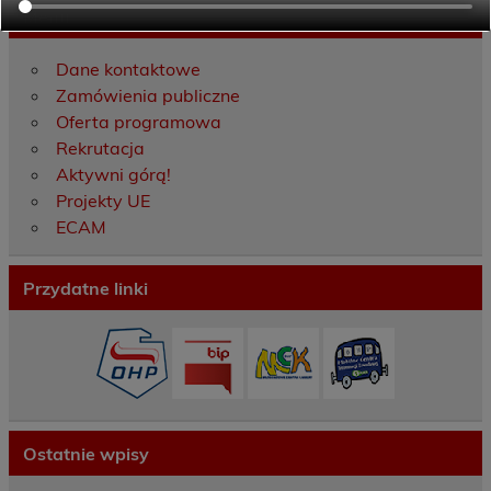
Menu
Dane kontaktowe
Zamówienia publiczne
Oferta programowa
Rekrutacja
Aktywni górą!
Projekty UE
ECAM
Przydatne linki
Ostatnie wpisy