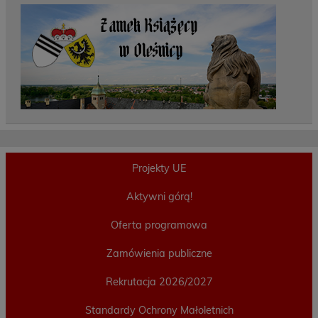
Projekty UE
Aktywni górą!
Oferta programowa
Zamówienia publiczne
Rekrutacja 2026/2027
Standardy Ochrony Małoletnich