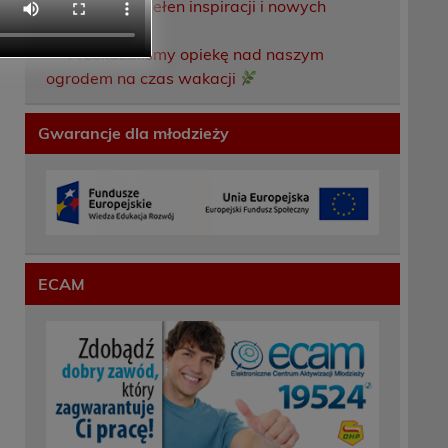
Weekend pełen inspiracji i nowych
doświadczeń!
Przekazaliśmy opiekę nad naszym
ogrodem na czas wakacji
Gwarancje dla młodzieży
ECAM