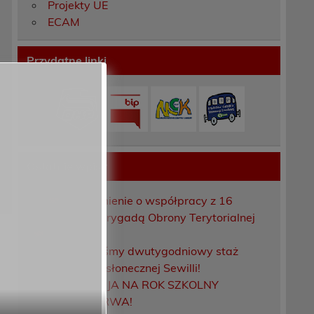
Projekty UE
ECAM
Przydatne linki
Ostatnie wpisy
Porozumienie o współpracy z 16
Dolnośląską Brygadą Obrony Terytorialnej
Zakończyliśmy dwutygodniowy staż
zawodowy w słonecznej Sewilli!
REKRUTACJA NA ROK SZKOLNY
2026/2027 TRWA!