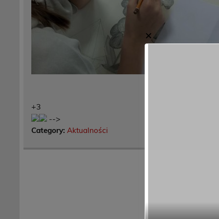
✕
+3
-->
Category:
Aktualności