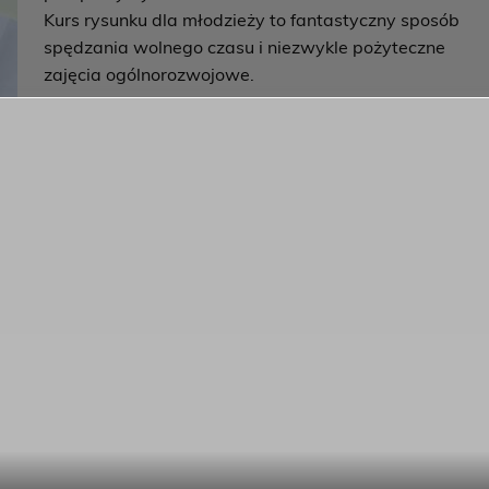
Kurs rysunku dla młodzieży to fantastyczny sposób
spędzania wolnego czasu i niezwykle pożyteczne
zajęcia ogólnorozwojowe.