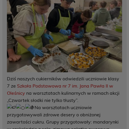
Dziś naszych cukierników odwiedzili uczniowie klasy
7 ze
Szkoła Podstawowa nr 7 im. Jana Pawła II w
Oleśnicy
na warsztatach kulinarnych w ramach akcji
„Czwartek słodki nie tylko tłusty”.
Na warsztatach uczniowie
przygotowywali zdrowe desery o obniżonej
zawartości cukru. Grupy przygotowały: mandarynki