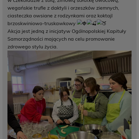
w czekoladzie z solą, zimową sałatkę owocową,
wegańskie trufle z daktyli i orzeszków ziemnych,
ciasteczka owsiane z rodzynkami oraz koktajl
brzoskwiniowo-truskawkowy
Akcja jest jedną z inicjatyw Ogólnopolskiej Kapituły
Samorządności mających na celu promowanie
zdrowego stylu życia.