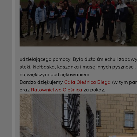
udzielającego pomocy. Było dużo śmiechu i zabawy
steki, kiełbaska, kaszanka i masę innych pysznośc
największym podziękowaniem.
Bardzo dziękujemy
Cała Oleśnica Biega
(w tym pan
oraz
Ratownictwo Oleśnica
za pokaz.