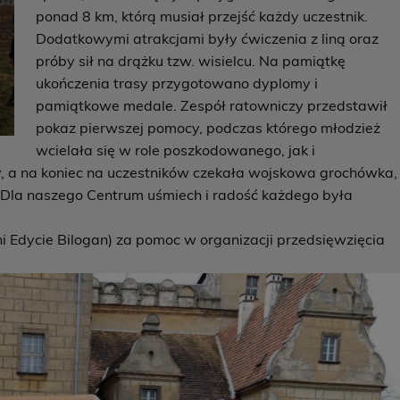
ponad 8 km, którą musiał przejść każdy uczestnik.
Dodatkowymi atrakcjami były ćwiczenia z liną oraz
próby sił na drążku tzw. wisielcu. Na pamiątkę
ukończenia trasy przygotowano dyplomy i
pamiątkowe medale. Zespół ratowniczy przedstawił
pokaz pierwszej pomocy, podczas którego młodzież
wcielała się w role poszkodowanego, jak i
, a na koniec na uczestników czekała wojskowa grochówka,
i. Dla naszego Centrum uśmiech i radość każdego była
i Edycie Bilogan) za pomoc w organizacji przedsięwzięcia