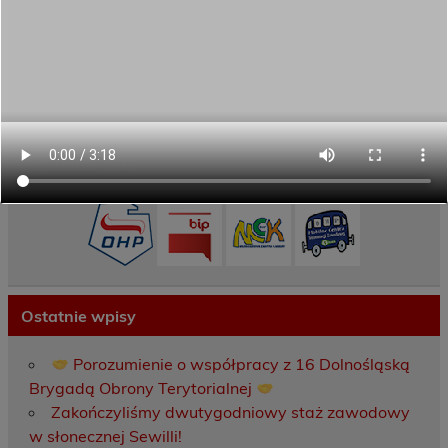
Oferta programowa
Rekrutacja
Aktywni górą!
Projekty UE
ECAM
Przydatne linki
Ostatnie wpisy
Porozumienie o współpracy z 16 Dolnośląską
Brygadą Obrony Terytorialnej
Zakończyliśmy dwutygodniowy staż zawodowy
w słonecznej Sewilli!