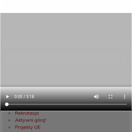
życia, popularyzowanie halowej piłki nożnej jako
formy wypoczynku i rekreacji, wdrażanie norm
sportowego zachowania.
Nasza drużyna zajęła 4 miejsce. Gratulujemy!
Category:
Aktualności
Menu
Dane kontaktowe
Zamówienia publiczne
Oferta programowa
Rekrutacja
Aktywni górą!
Projekty UE