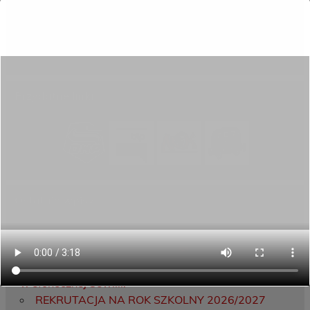
Rekrutacja
Aktywni górą!
Projekty UE
ECAM
Przydatne linki
Ostatnie wpisy
Porozumienie o współpracy z 16 Dolnośląską
Brygadą Obrony Terytorialnej
Zakończyliśmy dwutygodniowy staż zawodowy
w słonecznej Sewilli!
REKRUTACJA NA ROK SZKOLNY 2026/2027