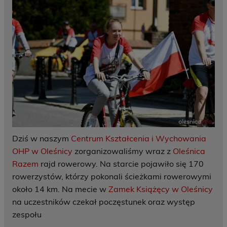
Dziś w naszym
Centrum Kształcenia i Wychowania
OHP w Oleśnicy
zorganizowaliśmy wraz z
Oleśnica
Razem
rajd rowerowy. Na starcie pojawiło się 170
rowerzystów, którzy pokonali ścieżkami rowerowymi
około 14 km. Na mecie w
Zamek Książęcy w Oleśnicy
na uczestników czekał poczęstunek oraz występ
zespołu