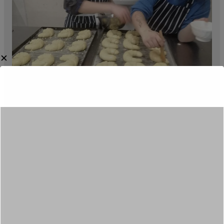
✕
Młodzież pod okiem instruktora uczy się na
praktykach piekarniczych m.in. przygotowywać
ciasta na rożnego rodzaju pieczywa: rogale, bułki,
chleby.