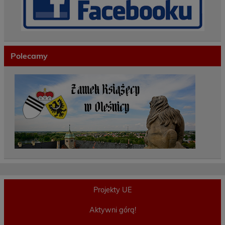
Polecamy
Projekty UE
Aktywni górą!