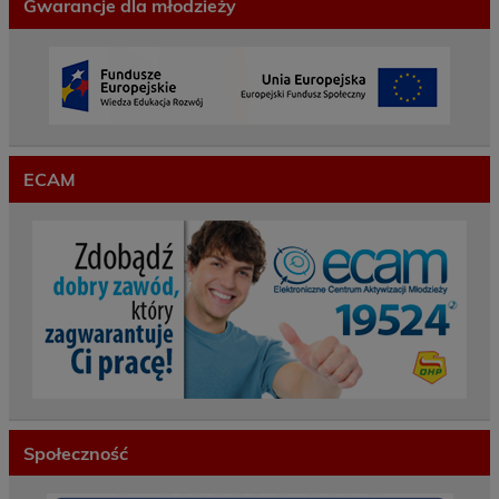
Gwarancje dla młodzieży
ECAM
Społeczność