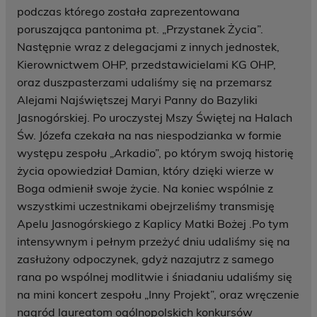
podczas którego została zaprezentowana
poruszająca pantonima pt. „Przystanek Życia”.
Następnie wraz z delegacjami z innych jednostek,
Kierownictwem OHP, przedstawicielami KG OHP,
oraz duszpasterzami udaliśmy się na przemarsz
Alejami Najświętszej Maryi Panny do Bazyliki
Jasnogórskiej. Po uroczystej Mszy Świętej na Halach
Św. Józefa czekała na nas niespodzianka w formie
występu zespołu „Arkadio”, po którym swoją historię
życia opowiedział Damian, który dzięki wierze w
Boga odmienił swoje życie. Na koniec wspólnie z
wszystkimi uczestnikami obejrzeliśmy transmisję
Apelu Jasnogórskiego z Kaplicy Matki Bożej .Po tym
intensywnym i pełnym przeżyć dniu udaliśmy się na
zasłużony odpoczynek, gdyż nazajutrz z samego
rana po wspólnej modlitwie i śniadaniu udaliśmy się
na mini koncert zespołu „Inny Projekt”, oraz wręczenie
nagród laureatom ogólnopolskich konkursów