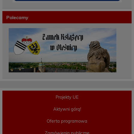
Polecamy
Projekty UE
Aktywni górą!
Oferta programowa
Zamówienia publiczne