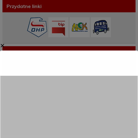
Przydatne linki
✕
Ostatnie wpisy
Porozumienie o współpracy z 16 Dolnośląską
Brygadą Obrony Terytorialnej
Zakończyliśmy dwutygodniowy staż zawodowy
w słonecznej Sewilli!
REKRUTACJA NA ROK SZKOLNY 2026/2027
TRWA!
Weekend pełen inspiracji i nowych doświadczeń!
Przekazaliśmy opiekę nad naszym ogrodem na
czas wakacji