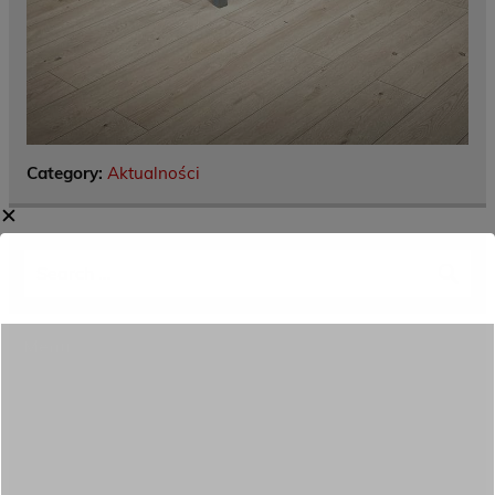
Category:
Aktualności
✕
Menu
Dane kontaktowe
Zamówienia publiczne
Oferta programowa
Rekrutacja