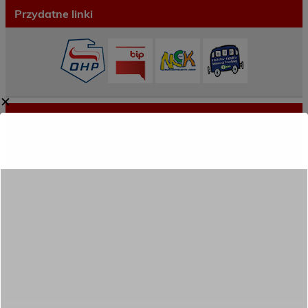
Przydatne linki
✕
Ostatnie wpisy
Porozumienie o współpracy z 16 Dolnośląską
Brygadą Obrony Terytorialnej
Zakończyliśmy dwutygodniowy staż zawodowy
w słonecznej Sewilli!
REKRUTACJA NA ROK SZKOLNY 2026/2027
TRWA!
Weekend pełen inspiracji i nowych doświadczeń!
Przekazaliśmy opiekę nad naszym ogrodem na
czas wakacji