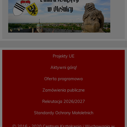
Projekty UE
Aktywni górą!
Oferta programowa
Zamówienia publiczne
Rekrutacja 2026/2027
Standardy Ochrony Małoletnich
Ⓒ 2016 - 2020 Centrum Kształcenia i Wychowania w