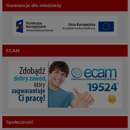
Gwarancje dla młodzieży
ECAM
Społeczność