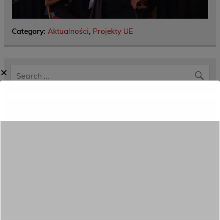
Category:
Aktualności
,
Projekty UE
✕
Menu
Dane kontaktowe
Zamówienia publiczne
Oferta programowa
Rekrutacja
Aktywni górą!
Projekty UE
ECAM