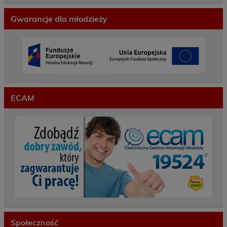
Gwarancje dla młodzieży
ECAM
Społeczność