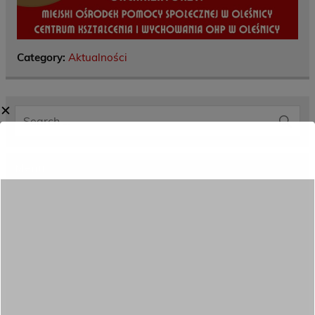
Category:
Aktualności
✕
Menu
Dane kontaktowe
Zamówienia publiczne
Oferta programowa
Rekrutacja
Aktywni górą!
Projekty UE
ECAM