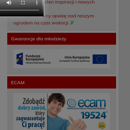
Weekend pełen inspiracji i nowych
doświadczeń!
Przekazaliśmy opiekę nad naszym
ogrodem na czas wakacji
Gwarancje dla młodzieży
ECAM