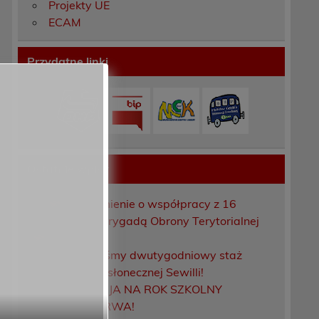
Projekty UE
ECAM
Przydatne linki
Ostatnie wpisy
Porozumienie o współpracy z 16
Dolnośląską Brygadą Obrony Terytorialnej
Zakończyliśmy dwutygodniowy staż
zawodowy w słonecznej Sewilli!
REKRUTACJA NA ROK SZKOLNY
2026/2027 TRWA!