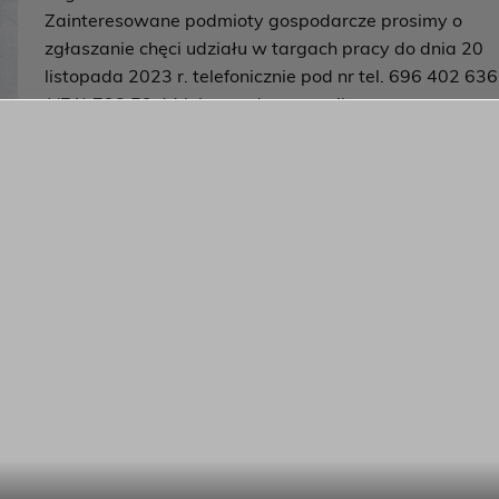
Zainteresowane podmioty gospodarcze prosimy o
zgłaszanie chęci udziału w targach pracy do dnia 20
listopada 2023 r. telefonicznie pod nr tel. 696 402 636
/ (71) 798 59 44 lub na adres e-mail:
mciz_wroclaw@ohp.pl/ pośrednik.olesnica@ohp.pl.
Serdecznie zapraszamy.