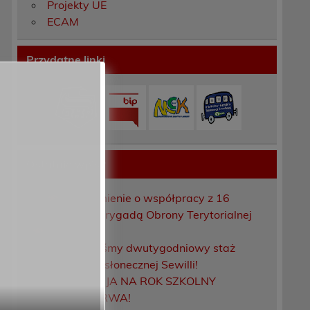
Projekty UE
ECAM
Przydatne linki
Ostatnie wpisy
Porozumienie o współpracy z 16
Dolnośląską Brygadą Obrony Terytorialnej
Zakończyliśmy dwutygodniowy staż
zawodowy w słonecznej Sewilli!
REKRUTACJA NA ROK SZKOLNY
2026/2027 TRWA!