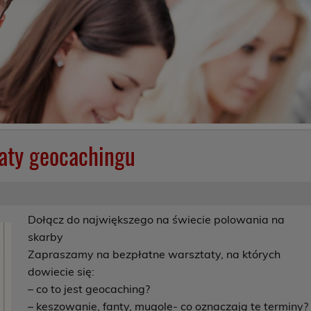
taty geocachingu
Dołącz do największego na świecie polowania na
skarby
Zapraszamy na bezpłatne warsztaty, na których
dowiecie się:
–
co to jest geocaching
?
–
keszowanie, fanty, mugole- co oznaczają te terminy
?