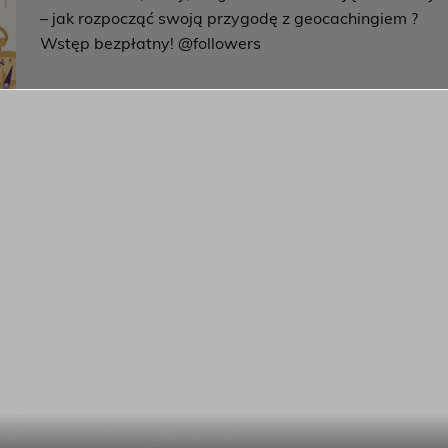
–
jak rozpocząć swoją przygodę z geocachingiem
?
Wstęp bezpłatny! @followers