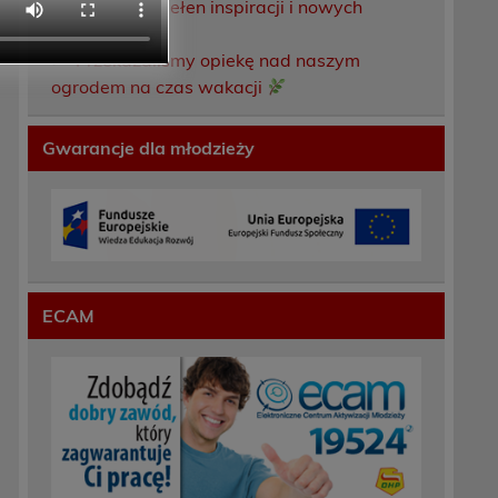
Weekend pełen inspiracji i nowych
doświadczeń!
Przekazaliśmy opiekę nad naszym
ogrodem na czas wakacji
Gwarancje dla młodzieży
ECAM