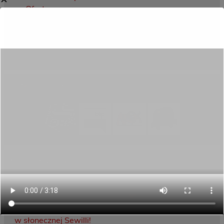
Oferta programowa
Rekrutacja
Aktywni górą!
Projekty UE
ECAM
Przydatne linki
Ostatnie wpisy
Porozumienie o współpracy z 16 Dolnośląską
Brygadą Obrony Terytorialnej
Zakończyliśmy dwutygodniowy staż zawodowy
w słonecznej Sewilli!