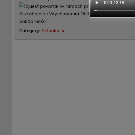
Quest powstał w ramach projektu „Cyberświado
Kształcenia i Wychowania OHP w Oleśnicy ze środk
Solidarności”.
Category:
Aktualności