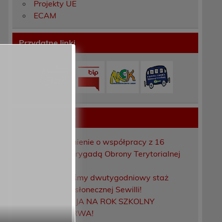
Projekty UE
ECAM
Przydatne linki
Ostatnie wpisy
ą
Porozumienie o współpracy z 16
Dolnośląską Brygadą Obrony Terytorialnej
Zakończyliśmy dwutygodniowy staż
zawodowy w słonecznej Sewilli!
REKRUTACJA NA ROK SZKOLNY
2026/2027 TRWA!