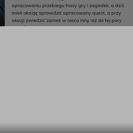
opracowaniu przebiegu trasy gry i zagadek, a dziś
mieli okazję sprawdzić opracowany quest, a przy
okazji zwiedzić zamek w nieco inny niż do tej pory
sposób.
Gra terenowa prowadziła ich z sali do sali, by
wraz z rozwiązaniem kolejnych zagadek dotrzeć do
skarbu, schowanego przez samego mistrza czarnej
kę.
zwykle ciekawy sposób pozwoli poznać Wam dzieje
hemik przemyca także sporo opowieści o sobie. A ciekawe s
o.
zamku w Oleśnicy” to nowość, którą właśnie dziś młodzież
bało? Spójrzcie tylko na komentarze do questu i fotografie –
cić Was do podążania śladem Pepełki. Quest jest dostępny
chemikiem-pepelko-po…
musi być nudna, a najbliższa okolica skrywa wiele tajemnic,
rękę ulotkę lub telefon z zainstalowaną aplikacją i ruszyć,
brą są zabawą!