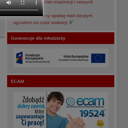
Weekend pełen inspiracji i nowych
doświadczeń!
Przekazaliśmy opiekę nad naszym
ogrodem na czas wakacji
Gwarancje dla młodzieży
ECAM