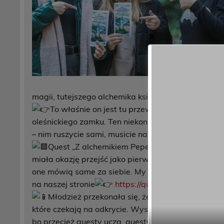
✕
magii, tutejszego alchemika książęcego, czyli Pepeł
To właśnie on jest tu przewodnikiem i w nie
oleśnickiego zamku. Ten niekoniecznie skromny alc
– nim ruszycie sami, musicie nam uwierzyć na słow
Quest „Z alchemikiem Pepełką po zakamarkach 
miała okazję przejść jako pierwsza. Jak jej się podo
one mówią same za siebie. My tylko możemy zachę
na naszej stronie
https://questy.org.pl/…/z-al
Młodzież przekonała się, że lekcja historii nie 
które czekają na odkrycie. Wystarczy tylko wziąć w 
bo przecież questy uczą, questy bawią, questy do