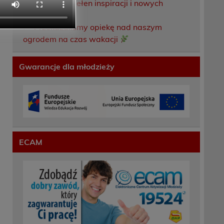
Weekend pełen inspiracji i nowych
doświadczeń!
Przekazaliśmy opiekę nad naszym
ogrodem na czas wakacji
Gwarancje dla młodzieży
ECAM