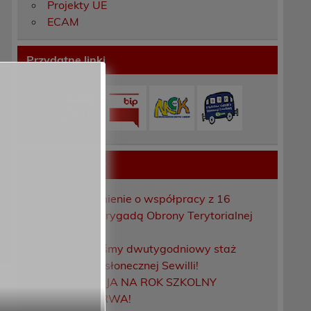
Projekty UE
ECAM
Przydatne linki
u
Ostatnie wpisy
Porozumienie o współpracy z 16
Dolnośląską Brygadą Obrony Terytorialnej
Zakończyliśmy dwutygodniowy staż
zawodowy w słonecznej Sewilli!
REKRUTACJA NA ROK SZKOLNY
2026/2027 TRWA!