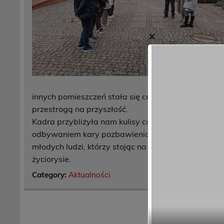
✕
innych pomieszczeń stała się cennym doświadczen
przestrogą na przyszłość.
Kadra przybliżyła nam kulisy codziennej pracy funk
odbywaniem kary pozbawienia wolności. Ta cenna 
młodych ludzi, którzy stojąc na progu dorosłości w
życiorysie.
Category:
Aktualności