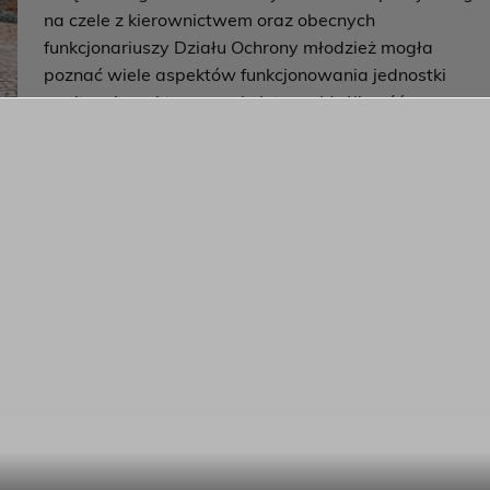
na czele z kierownictwem oraz obecnych
funkcjonariuszy Działu Ochrony młodzież mogła
poznać wiele aspektów funkcjonowania jednostki
penitencjarnej typu zamkniętego. Możliwość
zobaczenia na żywo pola spacerowego, sali widzeń,
sal terapii, w tym terapii zajęciowej a także cel
mieszkalnych, celi izolacyjnej i zabezpieczającej i wiel
iem wzbogacającym wiedzę młodych ludzi, a także
cjonariuszy oraz pokazała rzeczywistość wiążącą się z
lekcja na pewno pozostanie na długo w pamięci naszych
inni robić wszystko aby nie mieć „przerwy” w swoim