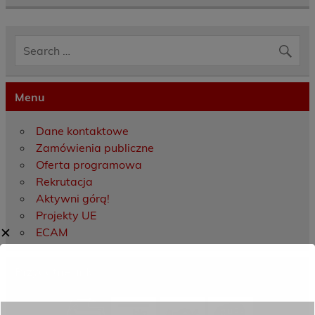
Menu
Dane kontaktowe
Zamówienia publiczne
Oferta programowa
Rekrutacja
Aktywni górą!
Projekty UE
✕
ECAM
Przydatne linki