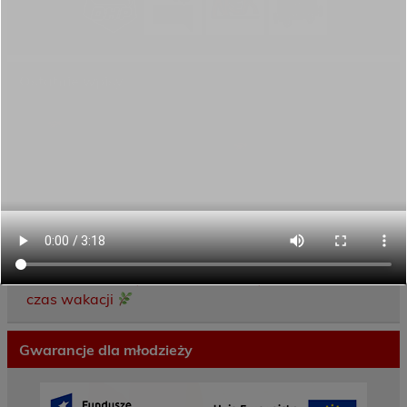
Ostatnie wpisy
Porozumienie o współpracy z 16 Dolnośląską
Brygadą Obrony Terytorialnej
Zakończyliśmy dwutygodniowy staż zawodowy
w słonecznej Sewilli!
REKRUTACJA NA ROK SZKOLNY 2026/2027
TRWA!
Weekend pełen inspiracji i nowych doświadczeń!
Przekazaliśmy opiekę nad naszym ogrodem na
czas wakacji
Gwarancje dla młodzieży