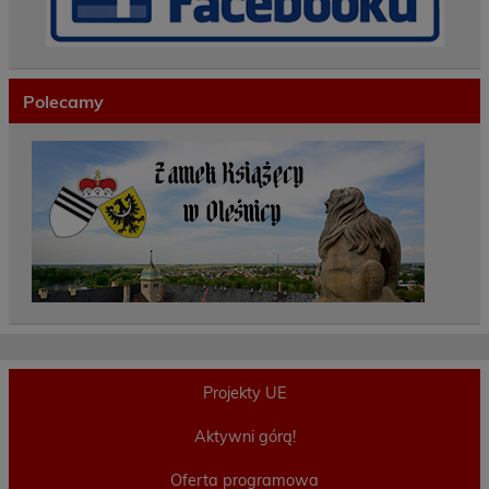
Polecamy
Projekty UE
Aktywni górą!
Oferta programowa