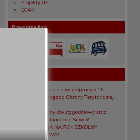
Projekty UE
ECAM
Przydatne linki
Ostatnie wpisy
Porozumienie o współpracy z 16
Dolnośląską Brygadą Obrony Terytorialnej
Zakończyliśmy dwutygodniowy staż
zawodowy w słonecznej Sewilli!
REKRUTACJA NA ROK SZKOLNY
2026/2027 TRWA!