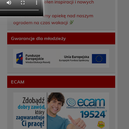
Weekend pełen inspiracji i nowych
doświadczeń!
Przekazaliśmy opiekę nad naszym
ogrodem na czas wakacji
Gwarancje dla młodzieży
ECAM