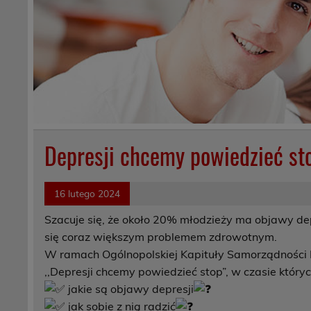
Depresji chcemy powiedzieć st
16 lutego 2024
Szacuje się, że około 20% młodzieży ma objawy depr
się coraz większym problemem zdrowotnym.
W ramach Ogólnopolskiej Kapituły Samorządności Mł
,,Depresji chcemy powiedzieć stop”, w czasie któryc
jakie są objawy depresji
jak sobie z nią radzić