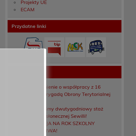
Projekty UE
ECAM
Przydatne linki
Ostatnie wpisy
Porozumienie o współpracy z 16
Dolnośląską Brygadą Obrony Terytorialnej
Zakończyliśmy dwutygodniowy staż
zawodowy w słonecznej Sewilli!
REKRUTACJA NA ROK SZKOLNY
2026/2027 TRWA!