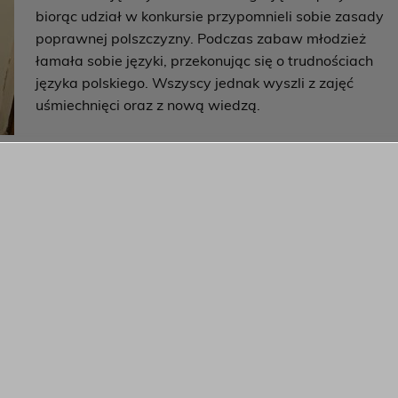
biorąc udział w konkursie przypomnieli sobie zasady
poprawnej polszczyzny. Podczas zabaw młodzież
łamała sobie języki, przekonując się o trudnościach
języka polskiego. Wszyscy jednak wyszli z zajęć
uśmiechnięci oraz z nową wiedzą.