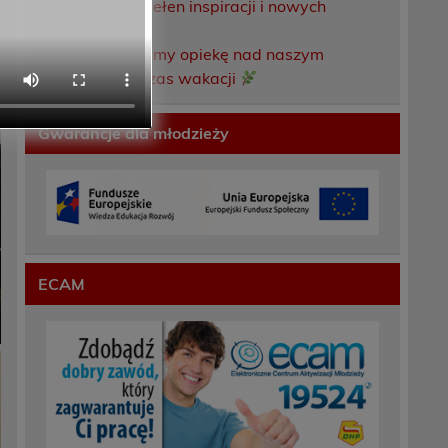
Weekend pełen inspiracji i nowych
doświadczeń!
Przekazaliśmy opiekę nad naszym
ogrodem na czas wakacji
Gwarancje dla młodzieży
ECAM