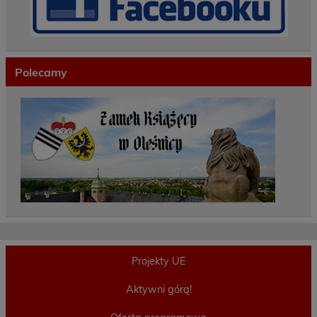
Polecamy
Projekty UE
Aktywni górą!