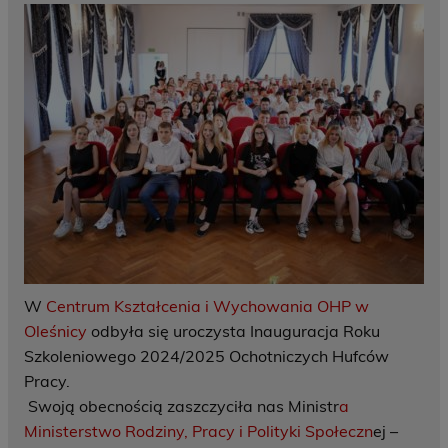
W
Centrum Kształcenia i Wychowania OHP w
Oleśnicy
odbyła się uroczysta Inauguracja Roku
Szkoleniowego 2024/2025 Ochotniczych Hufców
Pracy.
Swoją obecnością zaszczyciła nas Ministr
a
Ministerstwo Rodziny, Pracy i Polityki Społeczn
ej –