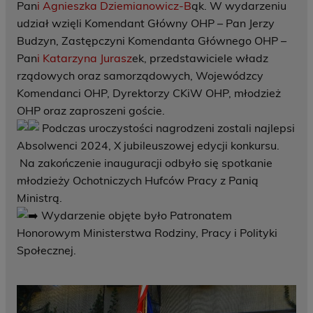
Pan
i Agnieszka Dziemianowicz-B
ąk. W wydarzeniu
udział wzięli Komendant Główny OHP – Pan Jerzy
Budzyn, Zastępczyni Komendanta Głównego OHP –
Pan
i Katarzyna Jurasz
ek, przedstawiciele władz
rządowych oraz samorządowych, Wojewódzcy
Komendanci OHP, Dyrektorzy CKiW OHP, młodzież
OHP oraz zaproszeni goście.
Podczas uroczystości nagrodzeni zostali najlepsi
Absolwenci 2024, X jubileuszowej edycji konkursu.
Na zakończenie inauguracji odbyło się spotkanie
młodzieży Ochotniczych Hufców Pracy z Panią
Ministrą.
Wydarzenie objęte było Patronatem
Honorowym Ministerstwa Rodziny, Pracy i Polityki
Społecznej.