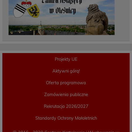
Projekty UE
Aktywni górą!
Oferta programowa
Zamówienia publiczne
Rekrutacja 2026/2027
Standardy Ochrony Małoletnich