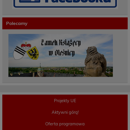
Polecamy
Projekty UE
Aktywni górą!
Oferta programowa