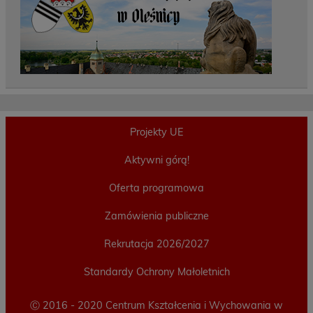
Projekty UE
Aktywni górą!
Oferta programowa
Zamówienia publiczne
Rekrutacja 2026/2027
Standardy Ochrony Małoletnich
Ⓒ 2016 - 2020 Centrum Kształcenia i Wychowania w