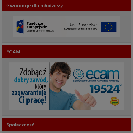
Gwarancje dla młodzieży
ECAM
Społeczność