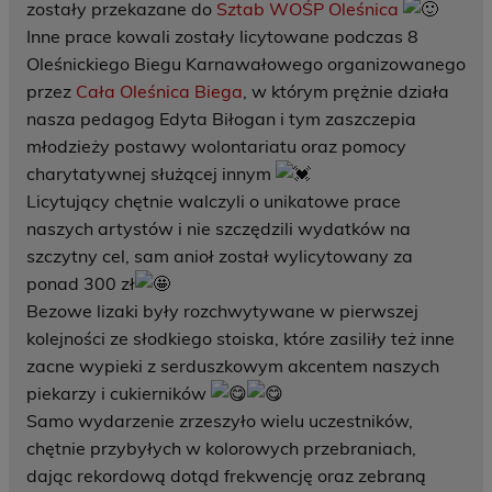
zostały przekazane do
Sztab WOŚP Oleśnica
Inne prace kowali zostały licytowane podczas 8
Oleśnickiego Biegu Karnawałowego organizowanego
przez
Cała Oleśnica Biega
, w którym prężnie działa
nasza pedagog Edyta Biłogan i tym zaszczepia
młodzieży postawy wolontariatu oraz pomocy
charytatywnej służącej innym
Licytujący chętnie walczyli o unikatowe prace
naszych artystów i nie szczędzili wydatków na
szczytny cel, sam anioł został wylicytowany za
ponad 300 zł
Bezowe lizaki były rozchwytywane w pierwszej
kolejności ze słodkiego stoiska, które zasiliły też inne
zacne wypieki z serduszkowym akcentem naszych
piekarzy i cukierników
Samo wydarzenie zrzeszyło wielu uczestników,
chętnie przybyłych w kolorowych przebraniach,
dając rekordową dotąd frekwencję oraz zebraną