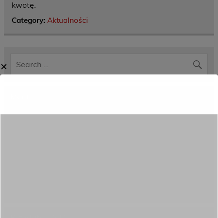
kwotę.
Category:
Aktualności
✕
Menu
Dane kontaktowe
Zamówienia publiczne
Oferta programowa
Rekrutacja
Aktywni górą!
Projekty UE
ECAM
Przydatne linki