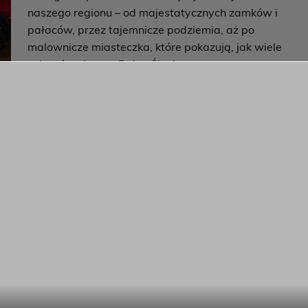
naszego regionu – od majestatycznych zamków i
pałaców, przez tajemnicze podziemia, aż po
malownicze miasteczka, które pokazują, jak wiele
sekretów skrywa Dolny Śląsk.
Wykład był inspiracją do odkrywania lokalnych
atrakcji na nowo – zarówno tych znanych, jak i tych
nieco zapomnianych.
K w Oleśnicy za zaproszenie i możliwość uczestnictwa w