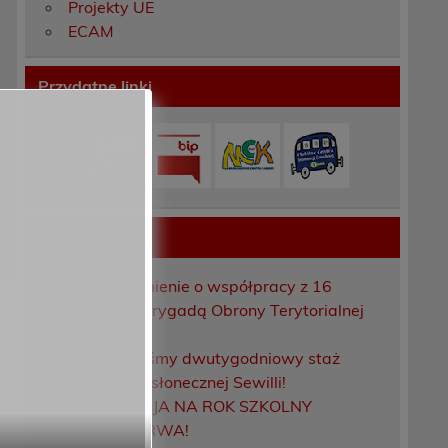
Projekty UE
ECAM
Przydatne linki
Ostatnie wpisy
Porozumienie o współpracy z 16
Dolnośląską Brygadą Obrony Terytorialnej
Zakończyliśmy dwutygodniowy staż
zawodowy w słonecznej Sewilli!
REKRUTACJA NA ROK SZKOLNY
2026/2027 TRWA!