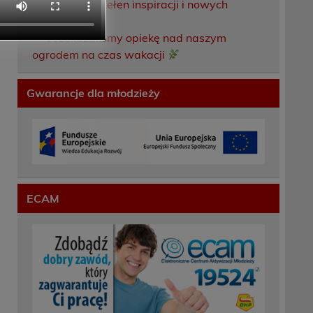
Weekend pełen inspiracji i nowych
doświadczeń!
Przekazaliśmy opiekę nad naszym
ogrodem na czas wakacji
Gwarancje dla młodzieży
ECAM